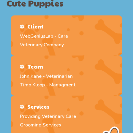
Cute Puppies
Client
WebGeniusLab - Care
Veterinary Company
Team
John Kane - Veterinarian
Timo Klopp - Managment
Services
Providing Veterinary Care
Grooming Services