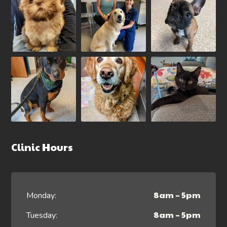
Clinic Hours
8am – 5pm
Monday:
8am – 5pm
Tuesday: