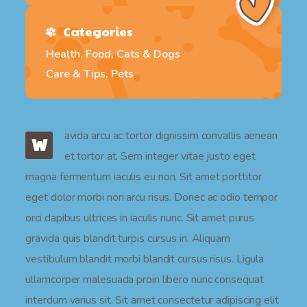
Categories
Health, Food, Cats & Dogs
Care & Tips, Pets
avida arcu ac tortor dignissim convallis aenean
W
et tortor at. Sem integer vitae justo eget
magna fermentum iaculis eu non. Sit amet porttitor
eget dolor morbi non arcu risus. Donec ac odio tempor
orci dapibus ultrices in iaculis nunc. Sit amet purus
gravida quis blandit turpis cursus in. Aliquam
vestibulum blandit morbi blandit cursus risus. Ligula
ullamcorper malesuada proin libero nunc consequat
interdum varius sit. Sit amet consectetur adipiscing elit