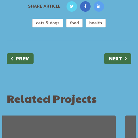
SHARE ARTICLE
cats & dogs
food
health
PREV
NEXT
Related Projects