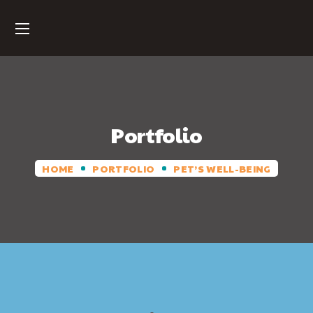
Portfolio
HOME
PORTFOLIO
PET’S WELL-BEING