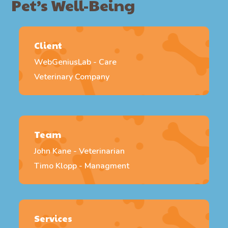
Pet’s Well-Being
Client
WebGeniusLab - Care
Veterinary Company
Team
John Kane - Veterinarian
Timo Klopp - Managment
Services