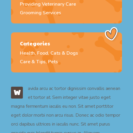
Providing Veterinary Care
Grooming Services
Categories
Health, Food, Cats & Dogs
Care & Tips, Pets
avida arcu ac tortor dignissim convallis aenean
W
et tortor at. Sem integer vitae justo eget
magna fermentum iaculis eu non. Sit amet porttitor
eget dolor morbi non arcu risus. Donec ac odio tempor
orci dapibus ultrices in iaculis nunc. Sit amet purus