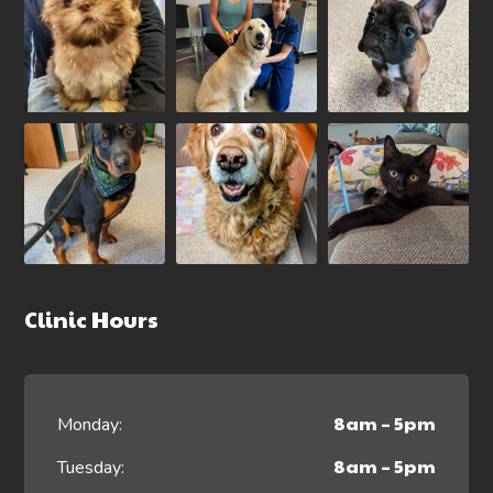
Clinic Hours
8am – 5pm
Monday:
8am – 5pm
Tuesday: