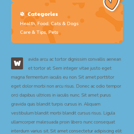
Categories
Health, Food, Cats & Dogs
Care & Tips, Pets
avida arcu ac tortor dignissim convallis aenean
W
et tortor at. Sem integer vitae justo eget
magna fermentum iaculis eu non. Sit amet porttitor
eget dolor morbi non arcu risus. Donec ac odio tempor
orci dapibus ultrices in iaculis nunc. Sit amet purus
gravida quis blandit turpis cursus in. Aliquam
vestibulum blandit morbi blandit cursus risus. Ligula
ullamcorper malesuada proin libero nunc consequat
interdum varius sit. Sit amet consectetur adipiscing elit