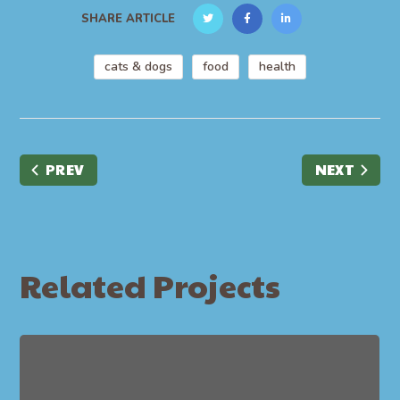
SHARE ARTICLE
cats & dogs
food
health
PREV
NEXT
Related Projects