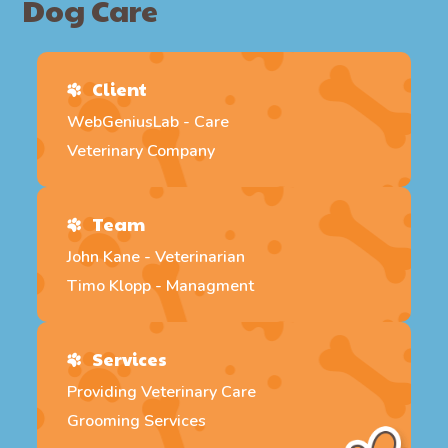
Dog Care
Client
WebGeniusLab - Care
Veterinary Company
Team
John Kane - Veterinarian
Timo Klopp - Managment
Services
Providing Veterinary Care
Grooming Services