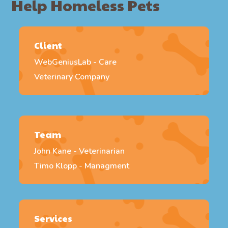
Help Homeless Pets
Client
WebGeniusLab - Care
Veterinary Company
Team
John Kane - Veterinarian
Timo Klopp - Managment
Services