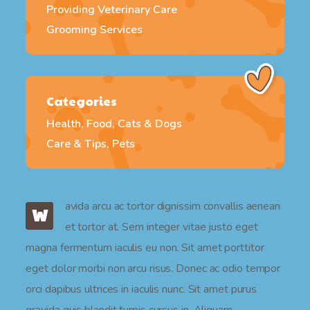
Providing Veterinary Care
Grooming Services
Categories
Health, Food, Cats & Dogs
Care & Tips, Pets
avida arcu ac tortor dignissim convallis aenean
W
et tortor at. Sem integer vitae justo eget
magna fermentum iaculis eu non. Sit amet porttitor
eget dolor morbi non arcu risus. Donec ac odio tempor
orci dapibus ultrices in iaculis nunc. Sit amet purus