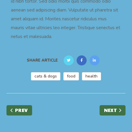
id nibh tortor. Sed odio morbi quis commodo odio
aenean sed adipiscing diam. Vulputate ut pharetra sit
amet aliquam id. Montes nascetur ridiculus mus
mauris vitae ultricies leo integer. Tristique senectus et
netus et malesuada.
SHARE ARTICLE
cats & dogs
food
health
PREV
NEXT