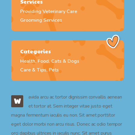
Services
Providing Veterinary Care
Grooming Services
Categories
Health, Food, Cats & Dogs
Care & Tips, Pets
avida arcu ac tortor dignissim convallis aenean
W
et tortor at. Sem integer vitae justo eget
magna fermentum iaculis eu non. Sit amet porttitor
eget dolor morbi non arcu risus. Donec ac odio tempor
orci dapibus ultrices in iaculis nunc. Sit amet purus