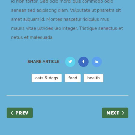
id nibh tortor. Sed odio morbi quis commodo odio
aenean sed adipiscing diam. Vulputate ut pharetra sit
amet aliquam id. Montes nascetur ridiculus mus
mauris vitae ultricies leo integer. Tristique senectus et
netus et malesuada.
SHARE ARTICLE
cats & dogs
food
health
PREV
NEXT