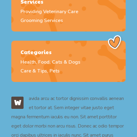
Services
Providing Veterinary Care
Grooming Services
Categories
Health, Food, Cats & Dogs
Care & Tips, Pets
avida arcu ac tortor dignissim convallis aenean
W
et tortor at. Sem integer vitae justo eget
magna fermentum iaculis eu non. Sit amet porttitor
eget dolor morbi non arcu risus. Donec ac odio tempor
orci dapibus ultrices in iaculis nunc. Sit amet purus