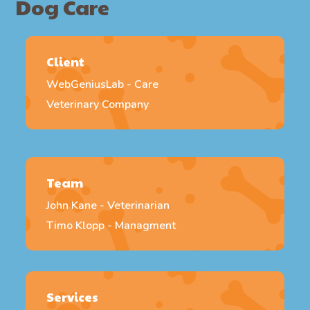
Dog Care
Client
WebGeniusLab - Care
Veterinary Company
Team
John Kane - Veterinarian
Timo Klopp - Managment
Services