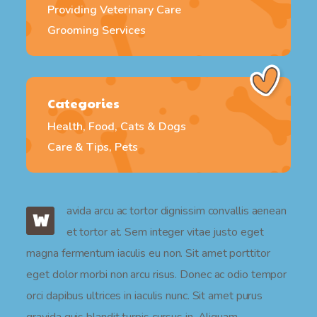
Providing Veterinary Care
Grooming Services
Categories
Health, Food, Cats & Dogs
Care & Tips, Pets
avida arcu ac tortor dignissim convallis aenean
W
et tortor at. Sem integer vitae justo eget
magna fermentum iaculis eu non. Sit amet porttitor
eget dolor morbi non arcu risus. Donec ac odio tempor
orci dapibus ultrices in iaculis nunc. Sit amet purus